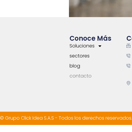
Conoce Más
C
Soluciones
sectores
blog
contacto
© Grupo Click Idea S.A.S - Todos los derechos reservados