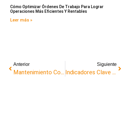
Cómo Optimizar Órdenes De Trabajo Para Lograr
Operaciones Más Eficientes Y Rentables
Leer más »
Anterior
Siguiente
Mantenimiento Correctivo Vs. Preventivo: ¿Cuál Es La Mejor Estrategia Para Su Empresa?
Indicadores Clave De Rendimiento De Mantenimiento: La Brújula De La Eficiencia Operativa