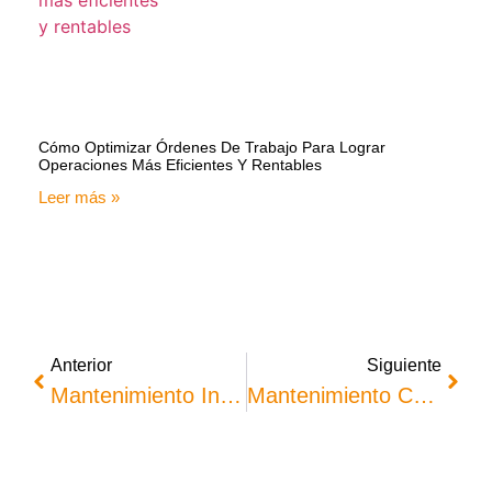
Cómo Optimizar Órdenes De Trabajo Para Lograr
Operaciones Más Eficientes Y Rentables
Leer más »
Anterior
Siguiente
Mantenimiento Inteligente Para Facility Management: La Solución Para La Eficiencia De Tu Empresa
Mantenimiento Correctivo Vs. Preventivo: ¿Cuál Es La Mejor Estrategia Para Su Empresa?