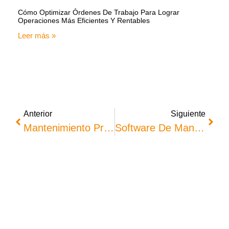
Cómo Optimizar Órdenes De Trabajo Para Lograr
Operaciones Más Eficientes Y Rentables
Leer más »
Anterior
Siguiente
Mantenimiento Preventivo De Tableros Eléctricos: Protege Tu Instalación Y Optimiza Su Rendimiento
Software De Mantenimiento Para Empresas De Aire Acondicionado