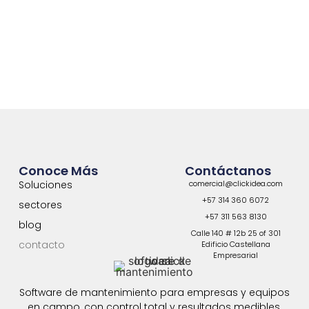
Conoce Más
Contáctanos
Soluciones
comercial@clickidea.com
+57 314 360 6072
sectores
+57 311 563 8130
blog
Calle 140 # 12b 25 of 301
contacto
Edificio Castellana
Empresarial
Software de mantenimiento para empresas y equipos
en campo, con control total y resultados medibles.