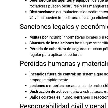
Deterioro de los agentes y equipos
: los agent
rociadores pueden obstruirse, y las mangueras
Obstrucciones
: acumulaciones de sedimentos, 
válvulas pueden impedir una descarga eficient
Sanciones legales y económi
Multas
por incumplir normativas locales o nac
Clausura de instalaciones
hasta que se certifi
Pérdida de cobertura de seguros
: muchas pól
regular para aplicar coberturas.
Pérdidas humanas y material
Incendios fuera de control
: un sistema que no
propague rápidamente.
Lesiones o muertes
por ausencia de protecció
Destrucción de activos
: daño a estructuras, 
Daños colaterales
: humo, derrames o reaccio
Responsabilidad civil y penal