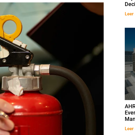
Dec
Leer
AHR
Eve
Man
Leer